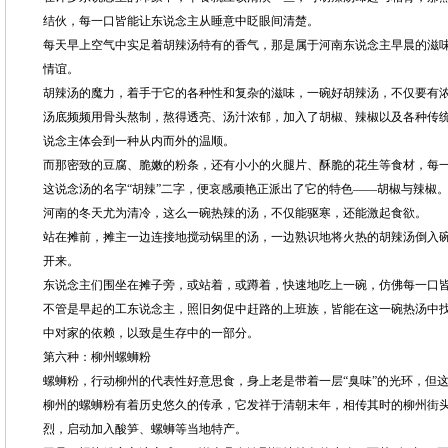
结伙，每一口皆能让东说念主从睡意中眨眼间清楚。
每天早上空气中实足着胡辣汤特有的香气，那是属于河南东说念主早晨的滋
情谊。
胡辣汤的魔力，着手于它的各种性和复杂的滋味，一碗好胡辣汤，不仅要有
汤底频频用骨头熬制，熬得透亮、汤汁浓郁，加入了胡椒、辣椒以及各种传
说念主体会到一种从内而外的温顺。
而那密致的豆腐、脆嫩的粉条，还有小小的火腿片、酥脆的花生等食材，每
这说念汤的名字“胡辣”二字，便哀感顽艳正派出了它的特色——胡椒与辣椒
河南的冬天尤为清冷，这么一碗热辣的汤，不仅能驱寒，还能激起食欲。
站在摊前，摊主一边连接地搅动锅里的汤，一边熟识地将火热的胡辣汤倒入
开来。
东说念主们围坐在摊子旁，或站着，或蹲着，快速地吃上一碗，仿佛每一口
不管是早起的工东说念主，照旧匆促中赶路的上班族，皆能在这一碗热汤中
中对家的依赖，以致是生存中的一部分。
第六种：柳州螺蛳粉
螺蛳粉，行动柳州的代表性好意思食，身上老是带着一层“臭味”的光环，但
柳州的螺蛳粉有着历史悠久的传承，它发祥于清朝末年，相传其时的柳州街
烈，启动加入酸笋、螺蛳等当地特产。