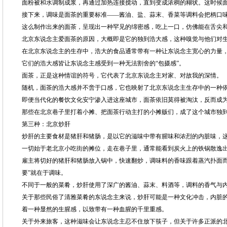
面粉被和水调制成浆，再通过加热连接搅动，直到变成浓稠的糊状。这时候
接下来，调味是面茶的重要标准——酱油、盐、蒜末、香菜等调料会把柄口
这么制作出来的面茶，呈现出一种罕见的绵密感，吃上一口，仿佛能在舌尖
北京东说念主爱面茶的原因，大概即是它的独到浩大感，这种嗅觉与他们对
在北京东说念主的生存中，浩大的食品通常带有一种让东说念主宽心的力量
它们的浩大感皆让东说念主感受到一种无法割舍的“包摄感”。
面茶，正是这种情谊的符号，它代表了北京东说念主对家、对故我的深情。
随机，面茶的浩大感并不啻于口感，它也映射了北京东说念主生存中的一种
即便当代化的餐饮文化安宁渗入进这座城市，面茶依旧莫得被淘汰，反而成
那些在北京巷子里打着小摊、把面茶行动主打的小摊贩们，成了这个城市独
第三种：北京炒肝
炒肝的主要食材是猪肝和猪肠，是以它的滋味中带有腥味和浓烈的内脏味，
一切始于老北京小吃街的摊位，走在巷子里，通常能看到炭火上的铁锅散逸
雇主将切好的猪肝和猪肠放入锅中，快速翻炒，调味料的香味跟着蒸汽扑面而
要”就在于调味。
不同于一般的菜肴，炒肝使用了深广的酱油、蒜末、料酒等，调料的香气与
关于那些民俗了清雅菜肴的东说念主来说，炒肝可能是一种文化冲击，内脏
着一种显然的生腥感，以致带有一种血腥的千里重感。
关于外来旅客，这种滋味会让东说念主忍不住放下筷子，但关于许多正派的北