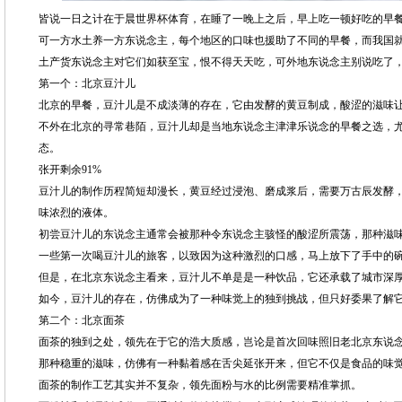
皆说一日之计在于晨世界杯体育，在睡了一晚上之后，早上吃一顿好吃的早
可一方水土养一方东说念主，每个地区的口味也援助了不同的早餐，而我国就有
土产货东说念主对它们如获至宝，恨不得天天吃，可外地东说念主别说吃了，
第一个：北京豆汁儿
北京的早餐，豆汁儿是不成淡薄的存在，它由发酵的黄豆制成，酸涩的滋味
不外在北京的寻常巷陌，豆汁儿却是当地东说念主津津乐说念的早餐之选，
态。
张开剩余91%
豆汁儿的制作历程简短却漫长，黄豆经过浸泡、磨成浆后，需要万古辰发酵
味浓烈的液体。
初尝豆汁儿的东说念主通常会被那种令东说念主骇怪的酸涩所震荡，那种滋
一些第一次喝豆汁儿的旅客，以致因为这种激烈的口感，马上放下了手中的
但是，在北京东说念主看来，豆汁儿不单是是一种饮品，它还承载了城市深
如今，豆汁儿的存在，仿佛成为了一种味觉上的独到挑战，但只好委果了解
第二个：北京面茶
面茶的独到之处，领先在于它的浩大质感，岂论是首次回味照旧老北京东说
那种稳重的滋味，仿佛有一种黏着感在舌尖延张开来，但它不仅是食品的味
面茶的制作工艺其实并不复杂，领先面粉与水的比例需要精准掌抓。