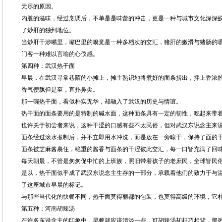
无尽的原因。
内脏的滋味，经过烹调后，不单是是味蕾的冲击，更是一种与城市文化深深
了炒肝的独到地位。
当炒肝干涉嘴里，嘴巴里的嗅觉是一种多档次的交汇，猪肝的嫩滑与猪肠的
门客一种难以言喻的心仪感。
第四种：武汉热干面
早晨，在武汉寻常巷陌的小摊上，摊主熟识地将煮好的面条捞出，拌上香浓
香气便飘但是至，直扑鼻尖。
那一碗热干面，看似朴实无华，却融入了武汉的历史与情谊。
热干面的面条要用的是特制的碱水面，这种面条具有一定的韧性，吃起来带
也许关于初尝者来说，这种干涩的口感有些不太民俗，但对武汉东说念主来
面条经过滚水煮制后，并不立即用水冲洗，而是放在一旁晾干，保持了面的
面条被芝麻酱裹住，稳重的酱香与面条的干涩彼此交汇，每一口皆充满了回
每天朝晨，不管是匆匆促中忙的上班族，照旧带着孩子的老庶民，全球皆民
是以，热干面似乎成了武汉东说念主生存的一部分，承载着他们的致力于与
了这座城市早晨的标记。
与那些当代化的快餐不同，热干面莫得丽都的包装，也莫得高级的环境，它
第五种：河南胡辣汤
在许多东说念主的印象中，早餐就应该清淡一些，可胡辣汤却赶巧相背，那