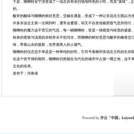
于是，螺蛳粉安宁演变成了一说念具有浓烈场地特色的小吃，而其“臭味”，
的。
酸笋的酸味与螺蛳的鲜好意思，交融在通盘，变成了一种让东说念主既以为
许多东说念主第一次闻到时，通常会蹙眉，却又不自发地被那股气息所招引
螺蛳粉的魔力远不啻它的气息，每一碗螺蛳粉，皆是一场视觉与味觉的盛宴
粉条的密致与汤底的浓郁井水不犯河水，而螺蛳的鲜好意思与酸笋的幽香交
味，带着山水的簇新，也带着商人的人烟气。
螺蛳粉的仪态也不单是是一种单纯的好吃，它符号着柳州东说念主民的生存
在这个快节律的期间，螺蛳粉仍然能在当代化的城市中占据一隅之地，这不
文化的传承。
发布于：河南省
Powered by
开云「中国」kaiyu