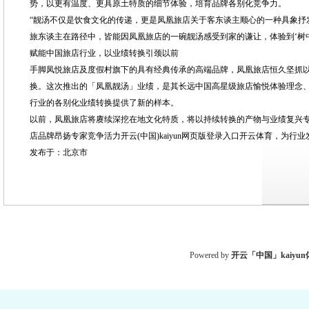
势，以更有温度、更具原土特质的细节体验，培育品牌各别化竞争力。
“靓汤不仅是饮食文化的传递，更是凤凰旅店关于客东谈主顺心的一种具象抒发
旅东谈主在路径中，皆能因凤凰旅店的一碗靓汤感受到家的谦让，体验到‘树中
赋能中国旅店行业，以业绩转换引颈以前
手脚凤悦旅店及度假村旗下的具有经典传承的高端品牌，凤凰旅店恒久坚抓
换。这次推出的「凤凰靓汤」业绩，是其长远中国高星级旅店愉悦体验理念
行业的各别化业绩转换提供了新的样本。
以前，凤凰旅店将赓续深挖在地文化特质，将以持续转换的产物与业绩复兴
店品牌昂扬专家竞争活力开云(中国)kaiyun网页版登录入口开云体育，为行
发布于：北京市
Powered by
开云「中国」kaiyu