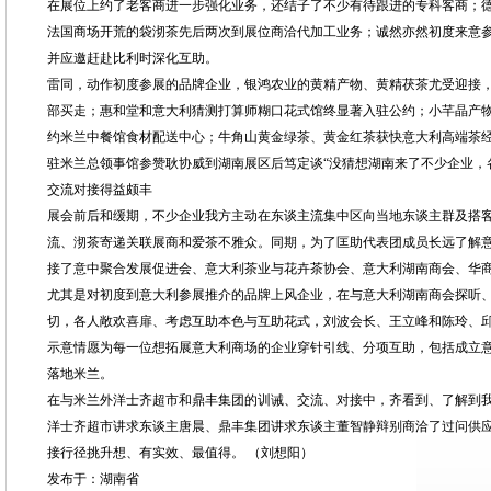
在展位上约了老客商进一步强化业务，还结子了不少有待跟进的专科客商；
法国商场开荒的袋沏茶先后两次到展位商洽代加工业务；诚然亦然初度来意
并应邀赶赴比利时深化互助。
雷同，动作初度参展的品牌企业，银鸿农业的黄精产物、黄精茯茶尤受迎接，
部买走；惠和堂和意大利猜测打算师糊口花式馆终显著入驻公约；小芊晶产
约米兰中餐馆食材配送中心；牛角山黄金绿茶、黄金红茶获快意大利高端茶
驻米兰总领事馆参赞耿协威到湖南展区后笃定谈“没猜想湖南来了不少企业，
交流对接得益颇丰
展会前后和缓期，不少企业我方主动在东谈主流集中区向当地东谈主群及搭
流、沏茶寄递关联展商和爱茶不雅众。同期，为了匡助代表团成员长远了解
接了意中聚合发展促进会、意大利茶业与花卉茶协会、意大利湖南商会、华
尤其是对初度到意大利参展推介的品牌上风企业，在与意大利湖南商会探听
切，各人敞欢喜扉、考虑互助本色与互助花式，刘波会长、王立峰和陈玲、
示意情愿为每一位想拓展意大利商场的企业穿针引线、分项互助，包括成立
落地米兰。
在与米兰外洋士齐超市和鼎丰集团的训诫、交流、对接中，齐看到、了解到
洋士齐超市讲求东谈主唐晨、鼎丰集团讲求东谈主董智静辩别商洽了过问供
接行径挑升想、有实效、最值得。 （刘想阳）
发布于：湖南省