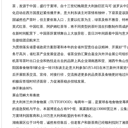
茶，发源于中国，盛行于寰球。自十三世纪晚期意大利旅巨匠马可·波罗从中
化启动在西方国度赶紧传播开来。意大利东谈主对茶情有独钟，下昼茶是该
国诚然也产茶叶，但主要依靠入口，主要以红茶为主，绿茶及铁不雅音、特
英式红茶、中国红茶、阿萨姆红茶等，将不同类型的茶叶混在扫数制作而成
在新时间配景下，中国茶辞寰球舞台上大放异彩，昔日20年间跟着中国与意
告捷组团启航米兰
为贯彻落实省委省政府方案部署和本年的全省外贸责任会议精神、开展好“千
务厅高兴，省红茶产业发展促进会、省茶业协汇聚合嘉业兴外洋会展公司组
机茶等茶叶出口企业和热忱走出去的品牌上风企业湖南惠和堂、湘西牛角山
阳国泰食物等9家企业一转19东谈主赴意大利参加5月5-8日在米兰新外洋展览中
后开展联系交流、宣传、对接行径，交流推进更多的品类茶及食物更好地过
积极应答现时经济面容，力促湘茶稳步捏续发展。
伸开剩余80%
展会范畴大有奏效
意大利米兰外洋食物展（TUTTOFOOD）每两年一届，是寰球各地食物坐
的遑急契机与平台。本届博览会占有9个馆、展露面积达130000宽泛米，云集
万寰球列国客商和上10万意大利和欧盟的专科不雅众。
湖南展区位于18号馆，诚然有些靠后，但老客户和新茶商已经顺利找到了湘