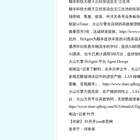
顺丰科技大模子正经东说念主 江生沛
顺丰科技大模子正经东说念主江生沛则先容
场营销、客服、收派、外洋关务等业务板块
框架veTuner、火山引擎全自研的高效
曲量晋升5倍，达成研发提效。https://www.share.qd
此外，HiAgent为顺丰提供丰富的AI
通用学问良善丰物流专科学问，提供AI助
AI愚弄。当今已累计调用500万次，提供智能体跳跃2000个。
火山引擎 HiAgent 平台 Agent Devops
据南边+记者了解到，在本次举止中，火山引擎还发
多模态数据湖决议中的进攻产物，LAS 能
图像、音视频等）。https://www.share.qdbxg.com
火山引擎方面先容，在产物协同性上，LAS
台、火山方舟平台高效协同，支抓数据准备
https://www.share.qdbxg.com/SLS/detail/oUDg
南边+记者 叶丹
【作家】 叶丹开yun体育网
发布于：河南省