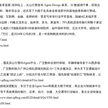
AI 改革巡展·深圳站上，火山引擎发布 Agent Devops 体系、AI 数据湖干事，匡助企
广交数科、顺丰等企业，还共享了大模子在具体业务场景中的落地效果和奉行警戒。
端、互联网、金融、老师科研、零卖亏本等行业平常落地，隐秘4亿末端开垦，
三星等品牌；约略主流车企，如奔突、良马、奥迪等；70%系统进攻性银行和数十家证
成的 C9顶级高校和100多家科研院所，如中国科学院、北京大学等。戒指3月
2.7万亿，是2024年12月的3倍，是一年前刚刚发布时的106倍。
F.html
ru.html
，通及其山引擎HiAgent平台，广交数科在契约审核、车辆维修等多个AI愚弄场
，广交数科助力广州公错乱团领先制定AI+三年步履决议、举办天下交通输送行
职工批量“抓证上岗”，分批次打造AI职工商场，领先探索“硅基职工”管制体系，让
g.com/WAG/detail/skYIxc.html
深度配合，专注于企业Agent Store和垂直大模子研发，将企业AI智能体中台
件等干系效果面向银行、证券、动力、住建、大交通等行业输出，复古企业快速达
re.qdbxg.com/EGD/detail/AQwVDS.html
hJH.html