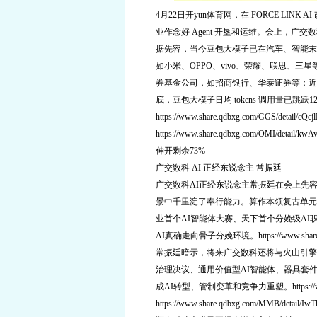
4月22日开yun体育网，在 FORCE LINK 
业作念好 Agent 开垦和运维。会上，
据先容，当今豆包大模子已在汽车、智能末
如小米、OPPO、vivo、荣耀、联思、
券基金公司，如招商银行、华泰证券等；近七
底，豆包大模子日均 tokens 调用量已跳跃1
https://www.share.qdbxg.com/GGS/detail/cQcjl
https://www.share.qdbxg.com/OMI/detail/kwAv
伸开剩余73%
广交数科 AI 正经东说念主 常振廷
广交数科AI正经东说念主常振廷在会上先容
景中千里淀了奉行能力。算作本领复古单元
业首个AI智能体大赛、天下首个分娩级AI
AI真确走向骨子分娩环境。https://www.share.qdbx
常振廷暗示，将来广交数科还将与火山引擎抓续
治理决议、通用价值型AI智能体、器具套
成AI转型、管制变革和竞争力重塑。https://www.sha
https://www.share.qdbxg.com/MMB/detail/IwT