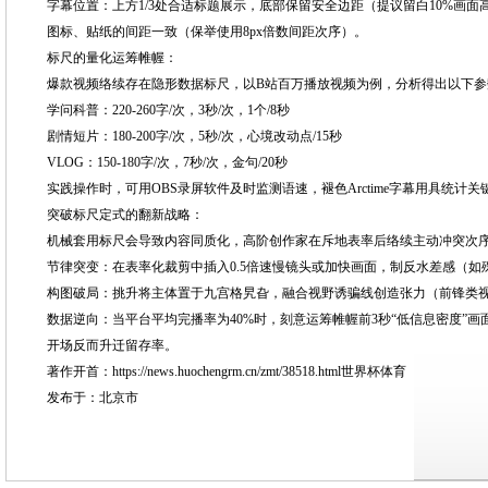
字幕位置：上方1/3处合适标题展示，底部保留安全边距（提议留白10%画面
图标、贴纸的间距一致（保举使用8px倍数间距次序）。
标尺的量化运筹帷幄：
爆款视频络续存在隐形数据标尺，以B站百万播放视频为例，分析得出以下参
学问科普：220-260字/次，3秒/次，1个/8秒
剧情短片：180-200字/次，5秒/次，心境改动点/15秒
VLOG：150-180字/次，7秒/次，金句/20秒
实践操作时，可用OBS录屏软件及时监测语速，褪色Arctime字幕用具统计
突破标尺定式的翻新战略：
机械套用标尺会导致内容同质化，高阶创作家在斥地表率后络续主动冲突次
节律突变：在表率化裁剪中插入0.5倍速慢镜头或加快画面，制反水差感（如
构图破局：挑升将主体置于九宫格旯旮，融合视野诱骗线创造张力（前锋类
数据逆向：当平台平均完播率为40%时，刻意运筹帷幄前3秒“低信息密度”画
开场反而升迁留存率。
著作开首：https://news.huochengrm.cn/zmt/38518.html世界杯体育
发布于：北京市