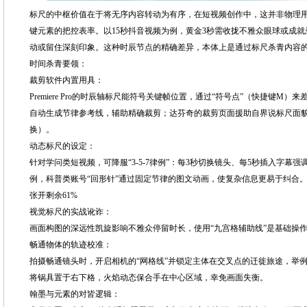
标尺的中枢价值在于将无序内容转动为有序，在短视频创作中，这并非物理
键元素的把控表率。以15秒抖音视频为例，黄金3秒需收拢不雅众眼球或成就悬
动或留住深刻印象。这种时辰节点的精确差异，本体上是通过标尺杀青内容
时间杀青要领：
裁剪软件内置用具：
Premiere Pro的时辰轴标尺能符号关键帧位置，通过“符号点”（快捷键M
自动生成节律参考线，辅助精确裁剪；达芬奇的裁剪页面援助自界说标尺面
换）。
动态标尺的设定：
针对学问类短视频，可降服“3-5-7律例”：每3秒切换镜头、每5秒插入字幕
例，科普类账号“回形针”通过固定节律的图文动画，使复杂信息更易于纠合
张开剩余61%
视觉标尺的实战讹诈：
画面构图的深远性凯旋影响不雅众停留时长，使用“九宫格辅助线”是基础操
畅通物体的轨迹校准：
拍摄畅通镜头时，开启相机的“网格线”并锁定主体在交叉点的迁徙旅途，举例
将锅具置于右下格，火焰动态保合手在中心区域，幸免画面失衡。
翰墨与元素的对皆逻辑：