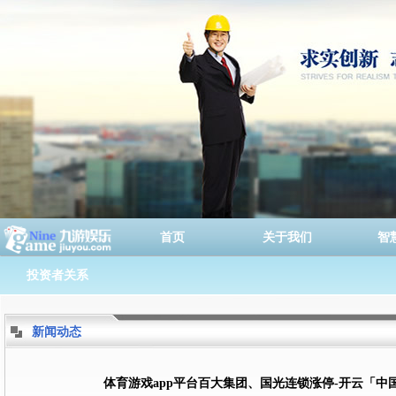
首页
关于我们
智
投资者关系
新闻动态
体育游戏app平台百大集团、国光连锁涨停-开云「中国