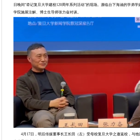
日晚间“牵记复旦大学建校120周年系列活动”的现场。濒临台下海涵的学弟
学院施展注解、博士生导师张力奋对谈。
4月17日，明后传媒董事长王长田（左）受母校复旦大学之邀返校，与他