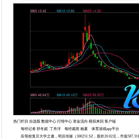
热门栏目 自选股 数据中心 行情中心 资金流向 模拟来回 客户端
每经记者 舒冬妮 丁舟洋 每经裁剪 杨夏 体育游戏app平台
应母校复旦大学之邀，明后传媒（300251.SZ，股价20.02元，市值587.