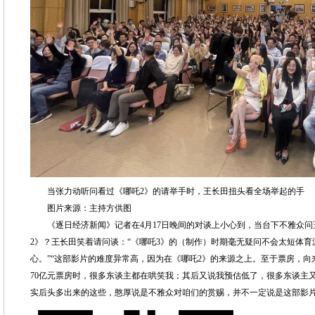
当张力动听问看过《哪吒2》的请举手时，王长田扭头看全场举起的手
图片来源：主持方供图
《逐日经济新闻》记者在4月17日晚间的对谈上小心到，当台下不雅众问
2》？王长田笑着请问谈：“《哪吒3》的（制作）时期毫无疑问不会太短体育
心。”“这部影片的难度异常高，因为在《哪吒2》的来源之上。至于票房，向
70亿元票房时，很多东谈主都在哄笑我；其后又说我预估低了，很多东谈主
实后头多出来的这些，憨厚说是不雅众对咱们的赏赐，并不一定说是这部影片