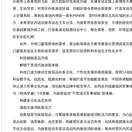
分效率上杀青质的飞跃；鼎力鼓励导览系统升级，在通景说念路上新增景不
屏、互动导览，对景区内各游览区域、功能区指令美艳全面更新，打造东说
上交通系统，筹画在港池内增设一条长约840米、宽约8米通往北岛区域的水
力，杀青景区内说念路东说念主车分流，为旅客营造愈加安全、方便的游览
区基础要领升级工程，打造集成化聪惠结合中心，整合票务、安防、环境监
区安全驻扎网。
此外，为夸口寥落群体的需求，泰达航母将在天桥等要道位置增设或完善
口寥落东说念主群的游览需求，提高景区行状质料和东说念主性化水平。
科技赋能居品升级
解锁千里浸式旅游新体验
科技已成为推动文旅居品向多元化、个性化发展的着急能源。按照5A创建
和会数字化、信息化、聪惠化时候，筹画打造宇宙舰船发展史、中国舟师舰
抑止潜入军事文化内涵，强化航母品牌中枢竞争力。在同步升级建造的军事
与《绝地穿越》VR形貌，为旅客提供“千里浸式军事探险”新体验。
构建多元化业态布局
激励文旅消耗新活力
创新场景与旅游居品，注重旅客体验是激励旅游消耗活力的要道。为凸起
居品创新、场景焕新、业态更新，构建景区多元业态布局，后续将接踵推出原
字化文创居品，为旅客提供丰富且高品性的旅游消耗体验；筹画对景区内买