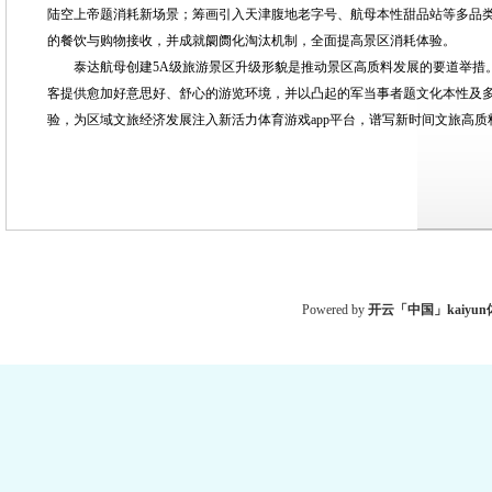
陆空上帝题消耗新场景；筹画引入天津腹地老字号、航母本性甜品站等多品
的餐饮与购物接收，并成就阛阓化淘汰机制，全面提高景区消耗体验。
泰达航母创建5A级旅游景区升级形貌是推动景区高质料发展的要道举措。
客提供愈加好意思好、舒心的游览环境，并以凸起的军当事者题文化本性及
验，为区域文旅经济发展注入新活力体育游戏app平台，谱写新时间文旅高质
Powered by
开云「中国」kaiyu