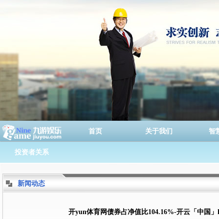
首页
关于我们
智
投资者关系
新闻动态
开yun体育网债券占净值比104.16%-开云「中国」